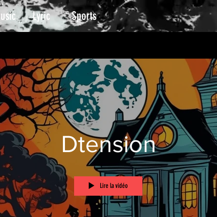
usic
Lyric
Sports
Dtension
Lire la vidéo