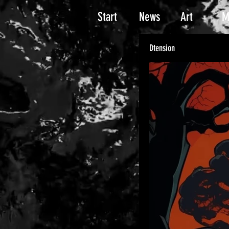
Start
News
Art
M
Dtension